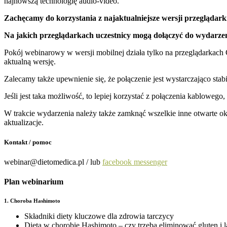
najnowszą technologię audio-video.
Zachęcamy do korzystania z najaktualniejsze wersji przeglądar
Na jakich przeglądarkach uczestnicy mogą dołączyć do wydarze
Pokój webinarowy w wersji mobilnej działa tylko na przeglądarkach
aktualną wersję.
Zalecamy także upewnienie się, że połączenie jest wystarczająco stab
Jeśli jest taka możliwość, to lepiej korzystać z połączenia kablowego, k
W trakcie wydarzenia należy także zamknąć wszelkie inne otwarte okna
aktualizacje.
Kontakt / pomoc
webinar@dietomedica.pl / lub
facebook messenger
Plan webinarium
1. Choroba Hashimoto
Składniki diety kluczowe dla zdrowia tarczycy
Dieta w chorobie Hashimoto – czy trzeba eliminować gluten i l