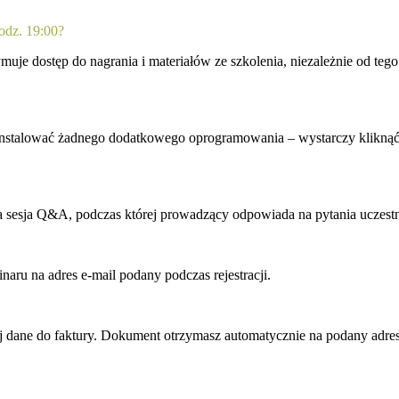
godz. 19:00?
uje dostęp do nagrania i materiałów ze szkolenia, niezależnie od teg
 instalować żadnego dodatkowego oprogramowania – wystarczy kliknąć w
a sesja Q&A, podczas której prowadzący odpowiada na pytania uczes
aru na adres e-mail podany podczas rejestracji.
j dane do faktury. Dokument otrzymasz automatycznie na podany adres