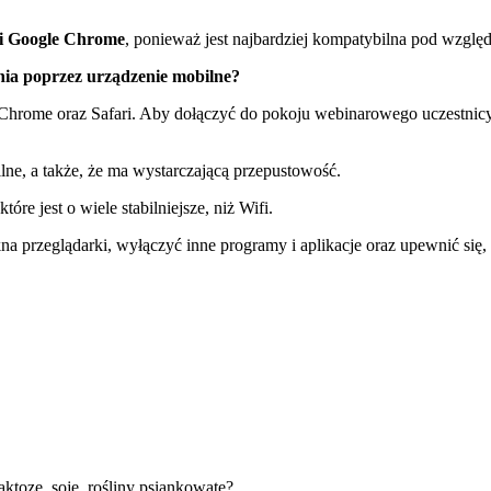
ki Google Chrome
, ponieważ jest najbardziej kompatybilna pod wzglę
nia poprzez urządzenie mobilne?
 Chrome oraz Safari. Aby dołączyć do pokoju webinarowego uczestnic
ilne, a także, że ma wystarczającą przepustowość.
tóre jest o wiele stabilniejsze, niż Wifi.
 przeglądarki, wyłączyć inne programy i aplikacje oraz upewnić się, że
aktozę, soję, rośliny psiankowate?