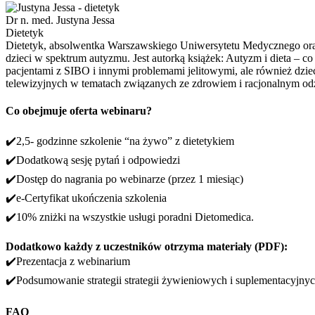
Dr n. med. Justyna Jessa
Dietetyk
Dietetyk, absolwentka Warszawskiego Uniwersytetu Medycznego oraz 
dzieci w spektrum autyzmu. Jest autorką książek: Autyzm i dieta – c
pacjentami z SIBO i innymi problemami jelitowymi, ale również dzi
telewizyjnych w tematach związanych ze zdrowiem i racjonalnym o
Co obejmuje oferta webinaru?
✔️2,5- godzinne szkolenie “na żywo” z dietetykiem
✔️Dodatkową sesję pytań i odpowiedzi
✔️Dostęp do nagrania po webinarze (przez 1 miesiąc)
✔️e-Certyfikat ukończenia szkolenia
✔️10% zniżki na wszystkie usługi poradni Dietomedica.
Dodatkowo każdy z uczestników otrzyma materiały (PDF):
✔️Prezentacja z webinarium
✔️Podsumowanie strategii strategii żywieniowych i suplementacyjny
FAQ