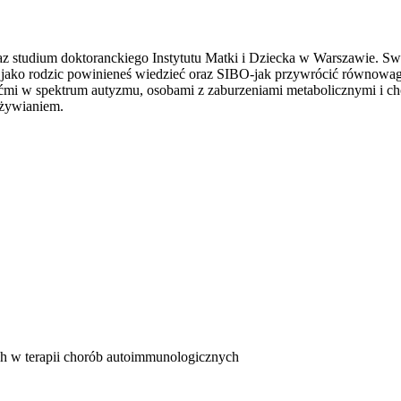
studium doktoranckiego Instytutu Matki i Dziecka w Warszawie. Swoj
o jako rodzic powinieneś wiedzieć oraz SIBO-jak przywrócić równowagę
ećmi w spektrum autyzmu, osobami z zaburzeniami metabolicznymi i ch
dżywianiem.
ch w terapii chorób autoimmunologicznych